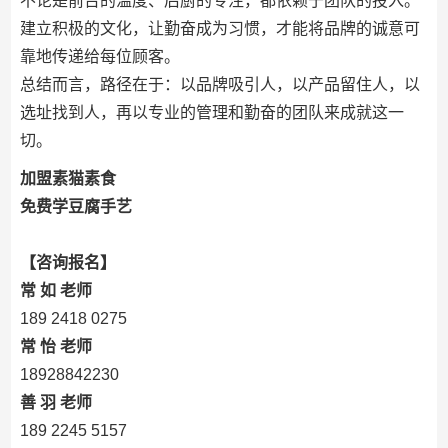
不论是前台的温度、后厨的专注，都依赖于团队的投入。
建立积极的文化，让勤奋成为习惯，才能将品牌的诚意可
靠地传递给每位顾客。
总结而言，路径在于：以品牌吸引人，以产品留住人，以
选址找到人，再以专业的管理和勤奋的团队来成就这一
切。
加盟素猫素食
免费学豆腐手艺
【咨询报名】
常 如 老师
189 2418 0275
常 怡 老师
18928842230
善 羽 老师
189 2245 5157