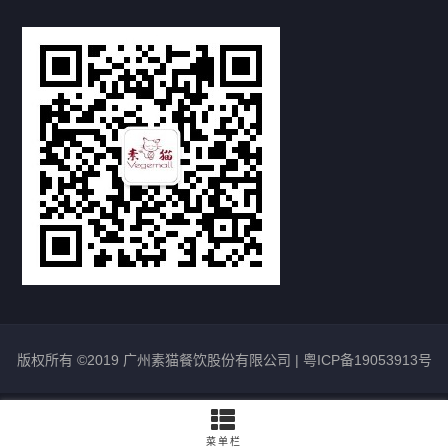
企业新闻
行业资讯
补脾的顶级智慧：不是多吃，而是少吃
—-轻断食*禅素康养游学团（素食学校）
2026/04/09
400
【古法豆腐师】做好素食必学豆腐，食材
才是做好素食烹饪的核心 | 4月20日开班
2026/03/19
735
2
为所当为，难行能行，素猫素校店店长这
么分享。。。
版权所有 ©2019 广州素猫餐饮股份有限公司 |
粤ICP备19053913号
2025/12/11
856
菜单栏