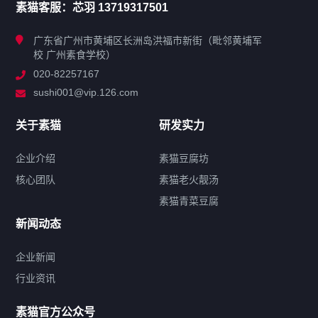
素猫客服：芯羽 13719317501
广东省广州市黄埔区长洲岛洪福市新街（毗邻黄埔军
校 广州素食学校）
素猫馆
020-82257167
sushi001@vip.126.com
广东地区
关于素猫
研发实力
云南地区
企业介绍
素猫豆腐坊
核心团队
素猫老火靓汤
素猫青菜豆腐
素猫工坊
新闻动态
广东地区
企业新闻
行业资讯
云南地区
素猫官方公众号