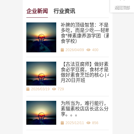
返回顶部
企业新闻
行业资讯
补脾的顶级智慧：不是
多吃，而是少吃—-轻断
食*禅素康养游学团（素
食学校）
2026/04/09
400
【古法豆腐师】做好素
食必学豆腐，食材才是
做好素食烹饪的核心 | 4
月20日开班
2026/03/19
729
2021/12/09
为所当为，难行能行，
素猫素校店店长这么分
享。。。
2025/12/11
856