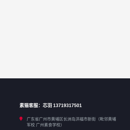
素猫客服：芯羽 13719317501
广东省广州市黄埔区长洲岛洪福市新街（毗邻黄埔
军校 广州素食学校）